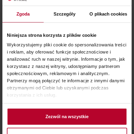
harmonogramu działań. Dział HR powinien wystąpić do
ubezpieczyciela o pełne zestawienie wpłat i wypłat na minimum
Zgoda
Szczegóły
O plikach cookies
90 dni przed rocznicą polisy. Przedstawienie tych danych na
otwartym rynku wymusza na dostawcach przygotowanie
wycen opartych na twardych liczbach, a nie na teoretycznym
Niniejsza strona korzysta z plików cookie
ryzyku. Analityczne podejście do szkodowości przekształca
Wykorzystujemy pliki cookie do spersonalizowania treści
ubezpieczenie z pasywnego kosztu w aktywnie zarządzany
i reklam, aby oferować funkcje społecznościowe i
budżet benefitowy.
analizować ruch w naszej witrynie. Informacje o tym, jak
korzystasz z naszej witryny, udostępniamy partnerom
Niedopasowanie ryzyk
społecznościowym, reklamowym i analitycznym.
Partnerzy mogą połączyć te informacje z innymi danymi
ubezpieczeniowych a
otrzymanymi od Ciebie lub uzyskanymi podczas
bezpieczeństwo firmy
korzystania z ich usług.
Utrzymywanie w pakiecie pracowniczym zakresu ochrony
Zezwól na wszystkie
niedopasowanego do wieku zespołu bezpośrednio naraża
przedsiębiorstwo na straty finansowe. Firmy często powielają