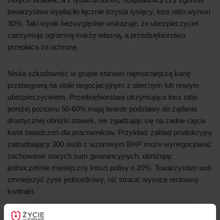
towarzystwo wypłaciło łącznie trzysta tysięcy, loss ratio wynosi
30%. Taki wynik bezwzględnie wskazuje, że ubezpieczyciel
zatrzymuje ogromną marżę własną, a przedsiębiorstwo
przepłaca za ochronę.
Niska szkodowość w grupie stanowi najmocniejszą kartę
przetargową na stole negocjacyjnym z obecnym lub nowym
ubezpieczycielem. Przedsiębiorstwa utrzymujące loss ratio
poniżej poziomu 50-60% mają twarde podstawy do żądania
drastycznej obniżki stawek, nie zgadzając się na żadne cięcia
kwot świadczeń dla pracowników. Przykład: zakład produkcyjny
zatrudniający 300 osób z wzorowym BHP może wynegocjować
zachowanie starych sum gwarancyjnych, obniżając
jednocześnie miesięczny koszt polisy o 20%. Towarzystwo woli
zmniejszyć zysk jednostkowy, niż stracić wysoce rentowny
kontrakt.
Wdrożenie analityki ubezpieczeniowej wymaga odpowiedniego