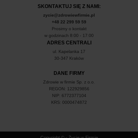
SKONTAKTUJ SIĘ Z NAMI:
zycie@zdrowiewfirmie.pl
+48 22 299 59 59
Prosimy o kontakt
w godzinach 8:00 - 17:00
ADRES CENTRALI
ul. Kapelanka 17
30-347 Kraków
DANE FIRMY
Zdrowie w firmie Sp. z o.o.
REGON: 122929856
NIP: 6772377104
KRS: 0000474872
Copyright © - Życie w Firmie