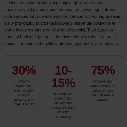
składek zazwyczaj wynikają z ogólnego wzrostu marż
ubezpieczyciela, a nie z poszerzenia rzeczywistego zakresu
ochrony. Zespół zauważa wyższe potrącenia z wynagrodzenia,
ale w przypadku zdarzenia losowego otrzymuje dokładnie te
same kwoty wsparcia co kilka lat wcześniej. Taka sytuacja
zamiast budować poczucie bezpieczeństwa, rodzi frustrację i
obniża zaufanie do benefitów oferowanych przez pracodawcę.
30%
10-
75%
15%
UTRATA
WYMAGANA
WARTOŚCI
PARTYCYPACJA
ŚWIADCZEŃ
ZAŁOGI DLA
RUTYNOWA
PRZEZ
ZACHOWANIA
COROCZNA
INFLACJĘ W
ZNIŻEK
PODWYŻKA
CIĄGU 5 LAT
SKŁADEK BEZ
ZMIANY
ZAKRESU