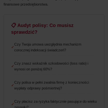
finansowe przedsiębiorstwa.
📋 Audyt polisy: Co musisz
sprawdzić?
Czy Twoja umowa uwzględnia mechanizm
✓
corocznej indeksacji świadczeń?
Czy znasz wskaźnik szkodowości (loss ratio) i
✓
wynosi on poniżej 60%?
Czy polisa w pełni zwalnia firmę z konieczności
✓
wypłaty odprawy pośmiertnej?
Czy płacisz za ryzyka faktycznie pasujące do wieku
✓
zespołu?