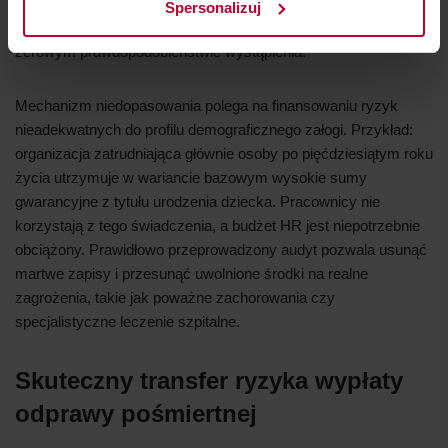
historyczne warunki polisy, obawiając się rzekomej biurokracji
Spersonalizuj
przy jej zmianie, co skutkuje opłacaniem zdarzeń o niemal
zerowym prawdopodobieństwie wystąpienia.
Mechanizm niedopasowania polega na finansowaniu ryzyk
nieadekwatnych do profilu demograficznego załogi. Przykład:
organizacja zatrudniająca głównie osoby po pięćdziesiątym roku
życia utrzymuje w wariancie bazowym wysokie sumy
gwarancyjne z tytułu urodzenia dziecka. Pracownicy nie
korzystają z tego świadczenia, a budżet HR jest niepotrzebnie
obciążony. Prawidłowo przeprowadzony audyt pozwala usunąć
martwe zapisy i przesunąć uwolnione środki na realne
zagrożenia, takie jak poważne zachorowania czy
specjalistyczne leczenie szpitalne.
Skuteczny transfer ryzyka wypłaty
odprawy pośmiertnej