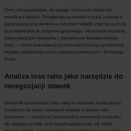
Firmy tracą podwójnie, akceptując narzucone stawki bez
weryfikacji danych. Przepłacają za transfer ryzyka, a rosnąca
partycypacja pracowników w kosztach składki zniechęca ich do
przystępowania do programu grupowego. Utrzymanie wysokiej
partycypacji jest niezbędne z perspektywy bezpieczeństwa
firmy — chroni pracodawcę przed koniecznością samodzielnej
wypłaty wielomiesięcznych odpraw pośmiertnych z firmowego
konta.
Analiza loss ratio jako narzędzie do
renegocjacji stawek
Wskaźnik szkodowości (loss ratio) to stosunek wypłaconych
świadczeń do sumy zebranych składek w danym roku
polisowym — określa on bezpośrednią rentowność kontraktu
dla ubezpieczyciela. Jeśli zespół wpłacił przez rok milion
złotych składek, a z tytułu urodzeń, hospitalizacji czy zgonów