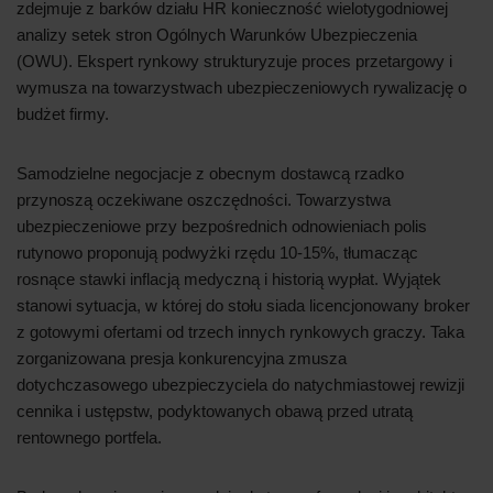
zdejmuje z barków działu HR konieczność wielotygodniowej
analizy setek stron Ogólnych Warunków Ubezpieczenia
(OWU). Ekspert rynkowy strukturyzuje proces przetargowy i
wymusza na towarzystwach ubezpieczeniowych rywalizację o
budżet firmy.
Samodzielne negocjacje z obecnym dostawcą rzadko
przynoszą oczekiwane oszczędności. Towarzystwa
ubezpieczeniowe przy bezpośrednich odnowieniach polis
rutynowo proponują podwyżki rzędu 10-15%, tłumacząc
rosnące stawki inflacją medyczną i historią wypłat. Wyjątek
stanowi sytuacja, w której do stołu siada licencjonowany broker
z gotowymi ofertami od trzech innych rynkowych graczy. Taka
zorganizowana presja konkurencyjna zmusza
dotychczasowego ubezpieczyciela do natychmiastowej rewizji
cennika i ustępstw, podyktowanych obawą przed utratą
rentownego portfela.