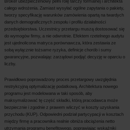
Broker ubezpieczeniowy pełni rolę tarczy formalnej i architekta
całego wdrożenia. Zamiast wysyłać ogólne zapytania o pakiety,
tworzy specyfikację warunków zamówienia opartą na twardych
danych demograficznych zespołu i profilu działalności
przedsiębiorstwa. Uczestnicy przetargu muszą dostosować się
do wymogów firmy, a nie odwrotnie. Efektem rzetelnego audytu
jest ujednolicona matryca porównawcza, która zestawia ze
sobą wyłącznie tożsame ryzyka, definicje chorób i sumy
gwarancyjne, pozwalając zarządowi podjąć decyzję w oparciu o
liczby.
Prawidłowo poprowadzony proces przetargowy uwzględnia
restrykcyjną optymalizację podatkową. Architektura nowego
programu jest modelowana w taki sposób, aby
maksymalizować tę część składki, którą pracodawca może
bezpiecznie i zgodnie z prawem wliczyć w koszty uzyskania
przychodu (KUP). Odpowiedni podział partycypacji w kosztach
między firmę a pracownika realnie obniża obciążenia netto
utrzymania programu benefitowego, poprawiając wskaźniki