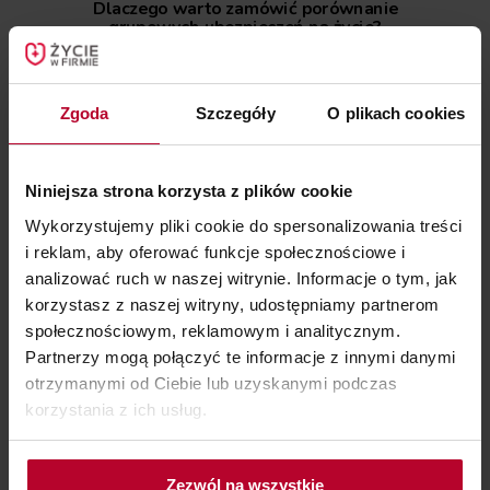
Dlaczego warto zamówić porównanie
grupowych ubezpieczeń na życie?
Oszczędzasz czas
Nie musisz wysyłać zapytań do Towarzystw
Zgoda
Szczegóły
O plikach cookies
Ubezpieczeniowych. Robimy to za Ciebie.
Wybierasz najlepsze ubezpieczenie
Przedstawiamy Ci obiektywne
Niniejsza strona korzysta z plików cookie
rekomendacje, dopasowane do Twojej firmy.
Wykorzystujemy pliki cookie do spersonalizowania treści
Otrzymujesz wsparcie we wdrożeniu
i reklam, aby oferować funkcje społecznościowe i
Bezpłatnie pomożemy Ci w uruchomieniu
analizować ruch w naszej witrynie. Informacje o tym, jak
grupowych ubezpieczeń w Twojej firmie.
korzystasz z naszej witryny, udostępniamy partnerom
społecznościowym, reklamowym i analitycznym.
Oszczędzasz pieniądze
Partnerzy mogą połączyć te informacje z innymi danymi
Gwarantujemy Ci najniższe ceny na rynku.
otrzymanymi od Ciebie lub uzyskanymi podczas
korzystania z ich usług.
Wszystkie dodatkowe korzyści i wsparcie są
dla Twojej firmy w
100% bezpłatne.
Zezwól na wszystkie