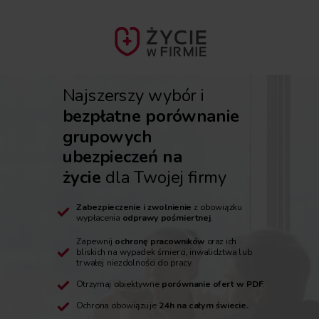
Najszerszy wybór i
bezpłatne porównanie
grupowych
ubezpieczeń na
życie
dla Twojej firmy
Zabezpieczenie i zwolnienie
z obowiązku
wypłacenia
odprawy pośmiertnej
.
Zapewnij
ochronę pracowników
oraz ich
bliskich na wypadek śmierci, inwalidztwa lub
trwałej niezdolności do pracy.
Otrzymaj obiektywne
porównanie ofert w PDF
.
Ochrona obowiązuje
24h na całym świecie.