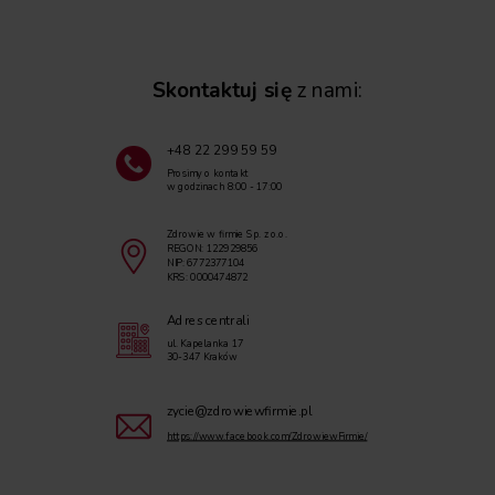
Skontaktuj się
z nami:
+48 22 299 59 59
Prosimy o kontakt
w godzinach 8:00 - 17:00
Zdrowie w firmie Sp. z o.o.
REGON: 122929856
NIP: 6772377104
KRS: 0000474872
Adres centrali
ul. Kapelanka 17
30-347 Kraków
zycie@zdrowiewfirmie.pl
https://www.facebook.com/ZdrowiewFirmie/