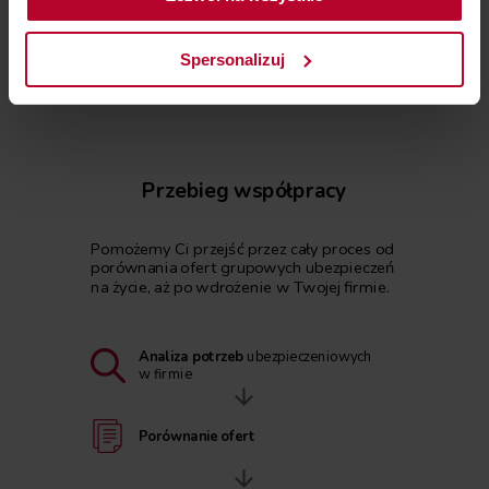
Zamawiam bezpłatne porównanie
Spersonalizuj
Przebieg współpracy
Pomożemy Ci przejść przez cały proces od
porównania ofert grupowych ubezpieczeń
na życie, aż po wdrożenie w Twojej firmie.
Analiza potrzeb
ubezpieczeniowych
w firmie
Porównanie ofert